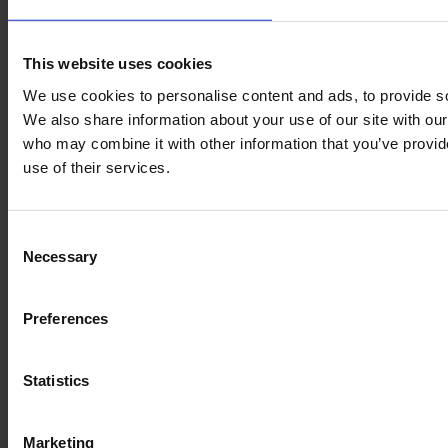
Facebook-f
Linkedin-in
Instagram
© 2026 FYSIQ - All rights reserved. CVR: 70028611
This website uses cookies
We use cookies to personalise content and ads, to provide soc
We also share information about your use of our site with our
who may combine it with other information that you’ve provid
use of their services.
Consent
Necessary
Selection
Bliv medlem
Preferences
Facebook-f
Linkedin-in
Instagram
Statistics
Vi tilbyder
Vores ydelser
Fysioterapi
Fysioterapi
Marketing