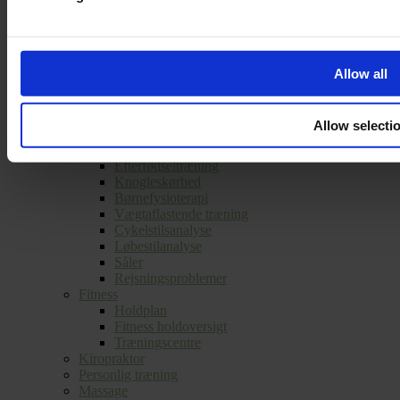
Vederlagsfri fysioterapi
Sportsfysioterapi
Behandling
Konditionstest
Springtest
Allow all
Performance træning
Sportsscreening
Gynobs
Allow selecti
Lymfødem behandling
Graviditet
Efterfødseltræning
Knogleskørhed
Børnefysioterapi
Vægtaflastende træning
Cykelstilsanalyse
Løbestilanalyse
Såler
Rejsningsproblemer
Fitness
Holdplan
Fitness holdoversigt
Træningscentre
Kiropraktor
Personlig træning
Massage