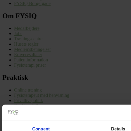
FYSIQ Borgergade
Om FYSIQ
Medarbejdere
Jobs
Træningscentre
Husets regler
Medlemsbetingelser
Erhvervsaftaler
Patientinformation
Fysioterapi priser
Praktisk
Online træning
Fysioterapeut med henvisning
Privatlivspolitik
Cookiepolitik
Sitemap
Følg os
Consent
Details