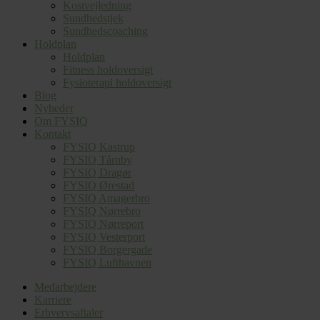
Kostvejledning
Sundhedstjek
Sundhedscoaching
Holdplan
Holdplan
Fitness holdoversigt
Fysioterapi holdoversigt
Blog
Nyheder
Om FYSIQ
Kontakt
FYSIQ Kastrup
FYSIQ Tårnby
FYSIQ Dragør
FYSIQ Ørestad
FYSIQ Amagerbro
FYSIQ Nørrebro
FYSIQ Nørreport
FYSIQ Vesterport
FYSIQ Borgergade
FYSIQ Lufthavnen
Medarbejdere
Karriere
Erhvervsaftaler