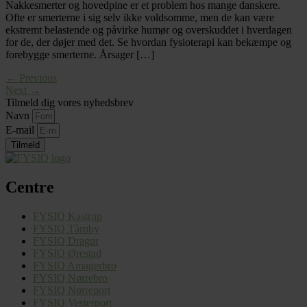
Nakkesmerter og hovedpine er et problem hos mange danskere.
Ofte er smerterne i sig selv ikke voldsomme, men de kan være
ekstremt belastende og påvirke humør og overskuddet i hverdagen
for de, der døjer med det. Se hvordan fysioterapi kan bekæmpe og
forebygge smerterne. Årsager […]
←
Previous
Next
→
Tilmeld dig vores nyhedsbrev
Navn
E-mail
Tilmeld
Centre
FYSIQ Kastrup
FYSIQ Tårnby
FYSIQ Dragør
FYSIQ Ørestad
FYSIQ Amagerbro
FYSIQ Nørrebro
FYSIQ Nørreport
FYSIQ Vesterport