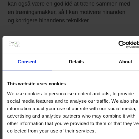
kan også være en god idé at træne sammen med
en træningsmakker, så I kan motivere hinanden
og korrigere hinandens teknikker.
Hvilke øvelser kan jeg
lave med slynger?
Consent
Details
About
Der er et utal af øvelser, du kan lave med en
This website uses cookies
slyngetræner! Nogle af de mest populære
We use cookies to personalise content and ads, to provide
inkluderer squats, lunges, push-ups, rows,
social media features and to analyse our traffic. We also sha
hamstring curls og planker. Men slyngetræning
information about your use of our site with our social media,
giver også mulighed for mere avancerede øvelser
advertising and analytics partners who may combine it with
som muscle-ups, pistol squats og enarms rows.
other information that you’ve provided to them or that they’ve
Det bedste ved slyngetræning er muligheden for
collected from your use of their services.
at justere modstanden og graden af udfordring,