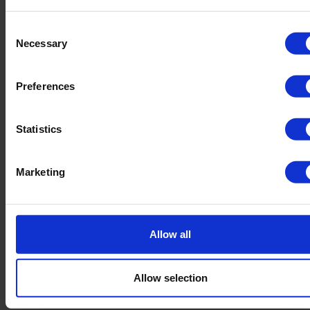
så du kan tilpasse træningen til dit niveau og dine
Consent
mål.
Necessary
Selection
Tjek vores guide til de bedste TRX øvelser her
.
Preferences
Statistics
Marketing
Allow all
Allow selection