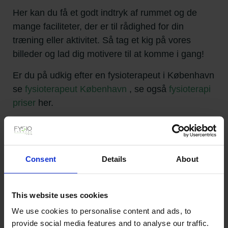
Her kan du få et godt indtryk af rummet og de
mange faciliteter, der er til rådighed for din
træning eller aktivitet. Så tag et kig på vores
billeder og lad dig motivere til at komme i gang!
Er du på udkig efter en fysioterapeut i København
se
fysioterapeut København
, se også
fysioterapi
priser
her.
Bliv medlem
Consent
Details
About
This website uses cookies
We use cookies to personalise content and ads, to
provide social media features and to analyse our traffic.