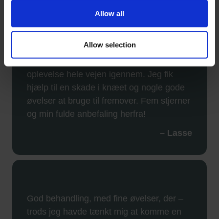
Allow all
Allow selection
Virkelig en god, hurtig og professionel
oplevelse hele vejen igennem. Jeg fik
hjælp til en skade i knæet og nogle gode
øvelser at bruge til fremover. Fem stjerner
og min fulde anbefaling herfra!
– Lasse
God behandling, med fine øvelser, der –
trods jeg havde tænkt mig at komme en