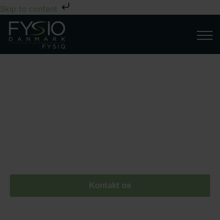
Skip to content
FYSIQ Tårnby
Læs mere om dine muligheder hos FYSIQ i
Tårnby. Vi tilbyder bl.a. fysioterapi, massage,
fitness og dygtige fysioterapeut
Kontakt os
Book tid her