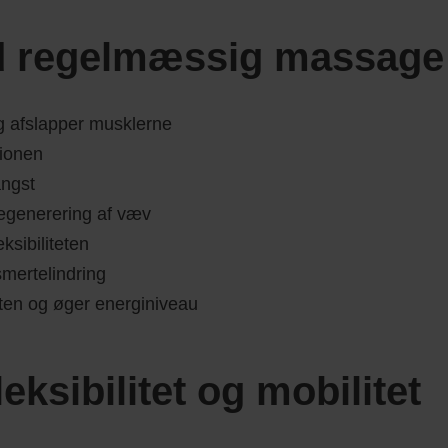
d regelmæssig massage
 afslapper musklerne
tionen
angst
egenerering af væv
ksibiliteten
smertelindring
ten og øger energiniveau
eksibilitet og mobilitet