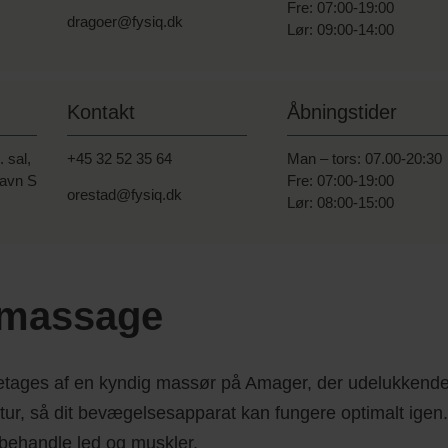
Fre: 07:00-19:00
dragoer@fysiq.dk
Lør: 09:00-14:00
Kontakt
Åbningstider
. sal,
+45 32 52 35 64
Man – tors: 07.00-20:30
avn S
Fre: 07:00-19:00
orestad@fysiq.dk
Lør: 08:00-15:00
 massage
etages af en kyndig massør på Amager, der udelukkende
atur, så dit bevægelsesapparat kan fungere optimalt ige
 behandle led og muskler.