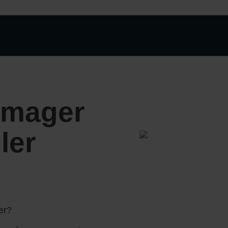
Amager
ler
ger?