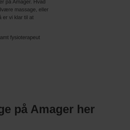
kker på Amager.
Hvad
lvære massage, eller
r vi klar til at
amt fysioterapeut
ge på Amager her