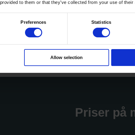
 provided to them or that they’ve collected from your use of their
handlinger på Amager, tilbyder vi også velvære massag
 udføres således, at du kan koble helt af, imens vores 
Preferences
Statistics
er sig igennem din muskulatur.
afslapning og velvære, således at du og din krop for en 
Allow selection
Priser på