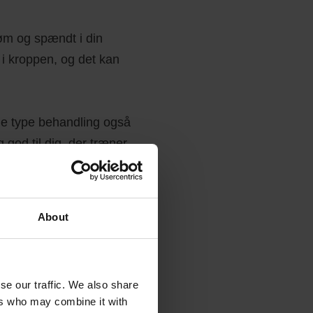
g øm og spændt i din
i kroppen, og det kan
nne type behandling også
god til dig, der træner
bdegående, effektiv og
About
se our traffic. We also share
ers who may combine it with