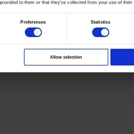
 provided to them or that they’ve collected from your use of their
el behandling, som passer til dine behov.
m spinalstenose eller opleves lignende symptomer, anbe
Preferences
Statistics
ge for en nøjagtig diagnose og passende behandling.
Allow selection