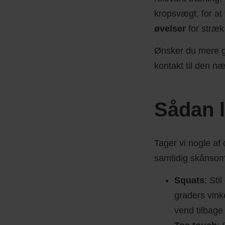
kropsvægt, for a
øvelser
for stræk
Ønsker du mere ge
kontakt til den næ
Sådan l
Tager vi nogle af
samtidig skånsom
Squats
: Sti
graders vink
vend tilbage 