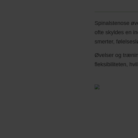
Spinalstenose øve
ofte skyldes en i
smerter, følelses
Øvelser og trænin
fleksibiliteten, hv