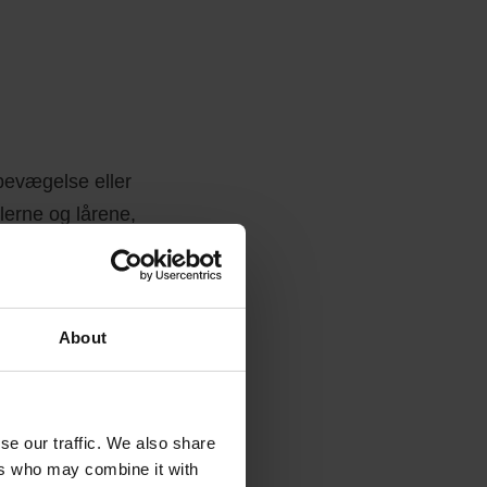
 bevægelse eller
erne og lårene,
stenose
About
ptomer, og
se our traffic. We also share
 også altid
ers who may combine it with
 kunne hjælpe dig