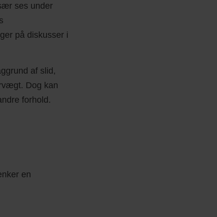
især ses under
s
ger på diskusser i
aggrund af slid,
rvægt. Dog kan
andre forhold.
ænker en