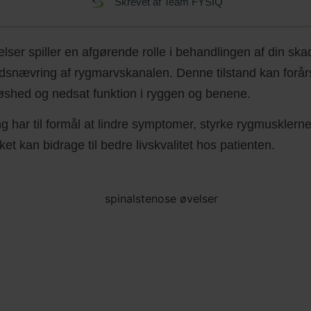
Skrevet af
Team FYSIQ
lser spiller en afgørende rolle i behandlingen af din sk
ndsnævring af rygmarvskanalen. Denne tilstand kan forår
løshed og nedsat funktion i ryggen og benene.
g har til formål at lindre symptomer, styrke rygmusklern
ilket kan bidrage til bedre livskvalitet hos patienten.