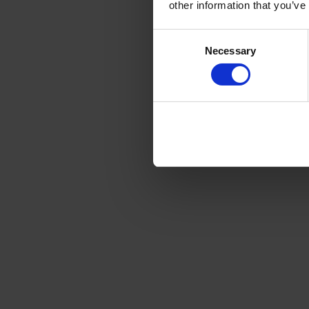
other information that you’ve
med en profession
Consent
Har du mistanke o
Necessary
Selection
konsultere en læ