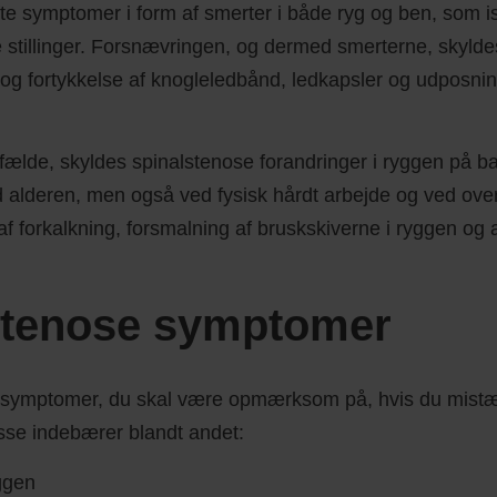
te symptomer i form af smerter i både ryg og ben, som 
 stillinger. Forsnævringen, og dermed smerterne, skylde
og fortykkelse af knogleledbånd, ledkapsler og udposnin
tilfælde, skyldes spinalstenose forandringer i ryggen på b
lderen, men også ved fysisk hårdt arbejde og ved ove
 forkalkning, forsmalning af bruskskiverne i ryggen og 
stenose symptomer
ge symptomer, du skal være opmærksom på, hvis du mist
sse indebærer blandt andet:
ggen