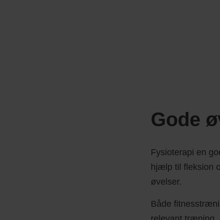
Gode øv
Fysioterapi en g
hjælp til fleksio
øvelser.
Både fitnesstræni
relevant træning.