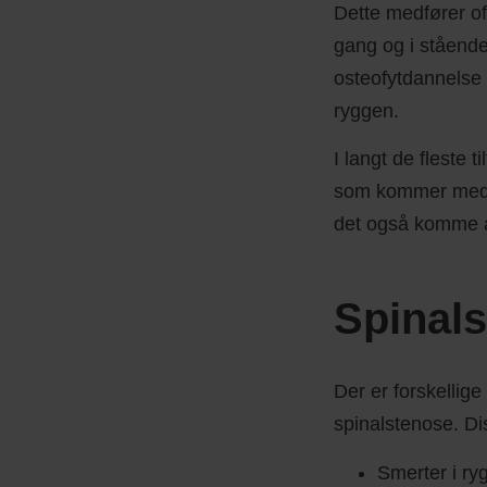
Dette medfører of
gang og i stående
osteofytdannelse 
ryggen.
I langt de fleste 
som kommer med a
det også komme af
Spinal
Der er forskelli
spinalstenose. Di
Smerter i ry