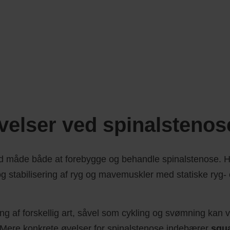
elser ved spinalstenos
od måde både at forebygge og behandle spinalstenose. H
n og stabilisering af ryg og mavemuskler med statiske ry
ng af forskellig art, såvel som cykling og svømning kan
 Mere konkrete øvelser for spinalstenose indebærer
squ