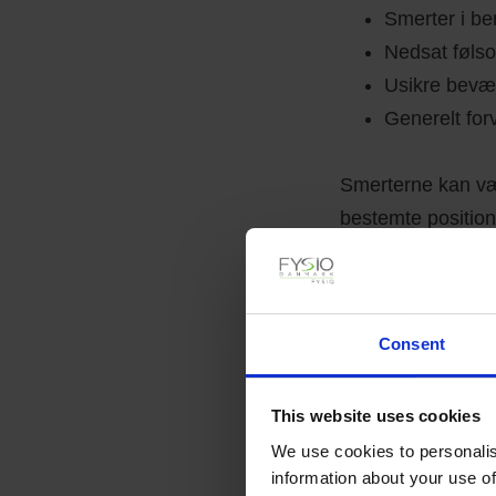
Smerter i b
Nedsat føls
Usikre bevæ
Generelt for
Smerterne kan vær
bestemte positio
og kan forårsage 
Profess
Consent
This website uses cookies
Det er vigtigt at 
We use cookies to personalis
alvorligheden af 
information about your use of
planlægges og til