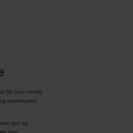
e
er får man nemlig
g- og mavemuskel
 være god og
ats
med