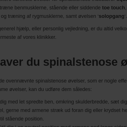
t træne benmusklerne, stående eller siddende
toe touch
 og træning af rygmusklerne, samt øvelsen ‘
solopgang
‘.
nerel hjælp, eller personlig vejledning, er du altid velk
rmeste af vores klinikker.
aver du spinalstenose ø
 de ovennævnte spinalstenose øvelser, som er nogle effe
me øvelser, kan du udføre dem således:
l dig med let spredte ben, omkring skulderbredde, sæt dig 
el, gerne med armene stræk ud foran dig eller krydset he
til stående position.