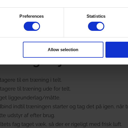
stand mellem holddeltagere.
Preferences
Statistics
agere til en træning.
iejne – husk sprit.
e ved tegn på sygdom.
Allow selection
retningslinjer
agere til en træning i telt.
agere til træning ude for telt.
et liggeunderlag/måtte.
nd indtil træningen starter og tag det på igen, når t
tte udstyr af efter brug.
tets fag taget væk, så der er rigeligt med frisk luft.