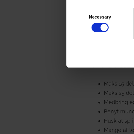
Consent
2 meters af
Necessary
Selection
Maks 25 delt
God håndhyg
Bliv hjemm
FYSIQs 
Maks 15 delt
Maks 25 delt
Medbring eg
Benyt mundbi
Husk at spri
Mange af tel