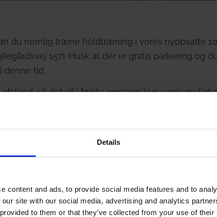
 kan du nemlig træne holdtræning i vores nyopsatte 10
jtegårdsvej 157). Husk at der er gratis parkering og d
 i denne tid.
d afstand, så det vil i første omgang kun være muligt 
t hold i teltet.
regår i teltet, eksempelvis løbehold, vil kunne have 2
Details
 i FYSIQ Tårnbys holdplan. Der vil komme flere hold
e content and ads, to provide social media features and to analy
le retningslinjer
 our site with our social media, advertising and analytics partn
 provided to them or that they’ve collected from your use of their