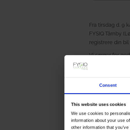
Fra tirsdag d. 9
FYSIQ Tårnby (Lø
registrere din bil
Vi sørger for go
deltagere på hver
Hold der ikke fo
Consent
Du kan booke dig
This website uses cookies
We use cookies to personalis
Generel
information about your use of
other information that you’ve