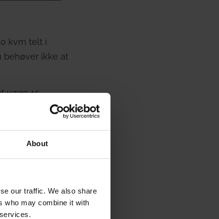
0 kvm telt i
u behøver ikke at
at være 15
5 deltagere.
About
 løbende.
se our traffic. We also share
ers who may combine it with
 services.