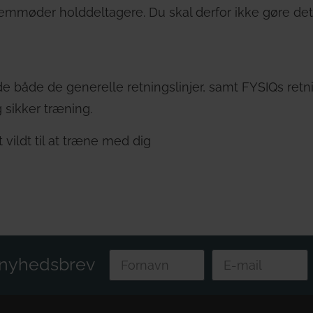
fremmøder holddeltagere. Du skal derfor ikke gøre det
e både de generelle retningslinjer, samt FYSIQs retnin
 sikker træning.
 vildt til at træne med dig
s nyhedsbrev