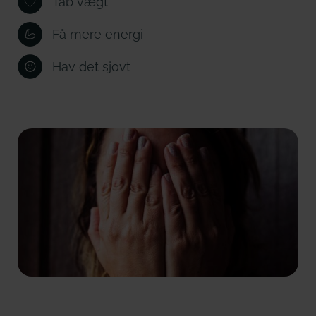
Tab vægt
Få mere energi
Hav det sjovt