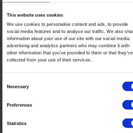
Ved opstart afholder vi et event om kost,
This website uses cookies
motivation og vaneændringer for jeres hold.
We use cookies to personalise content and ads, to provide
social media features and to analyse our traffic. We also sha
Prisen
information about your use of our site with our social media,
advertising and analytics partners who may combine it with
other information that you’ve provided to them or that they’ve
Vi har lavet en skarp pris på kun kr. 1.499,-. Det
collected from your use of their services.
kræver at du i forvejen er medlem af FYSIQ.
Consent
Necessary
Selection
Early bird pris:
Preferences
Hvis du tilmelder dig inden d. 14. september, så
er prisen kr. 1.249,-*
Statistics
*Dette gælder kun så længe der er ledige