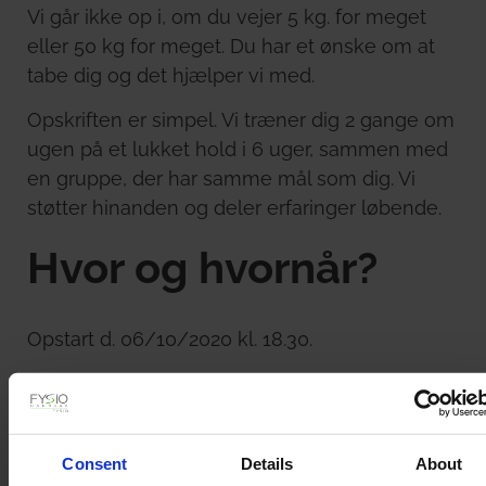
Vi går ikke op i, om du vejer 5 kg. for meget
eller 50 kg for meget. Du har et ønske om at
tabe dig og det hjælper vi med.
Opskriften er simpel. Vi træner dig 2 gange om
ugen på et lukket hold i 6 uger, sammen med
en gruppe, der har samme mål som dig. Vi
støtter hinanden og deler erfaringer løbende.
Hvor og hvornår?
Opstart d. 06/10/2020 kl. 18.30.
Træningerne foregår:
Mandage kl. 19.10-20 (FYSIQ Kastrup)
Consent
Details
About
Torsdage kl. 06.30-07.25 (FYSIQ Femøren)