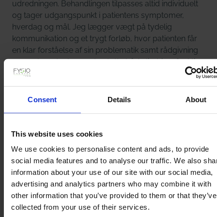
udredningen. Behandlingen tilpasses altid individuelt
og tager udgangspunkt i patientens symptomer,
hverdag og mål. Jeg lægger vægt på tydelig
kommunikation og et trygt forløb, hvor patienten får
en klar forståelse af sin problematik samt rådgivning
og øvelser, der kan understøtte både lindring, funktion
og langsigtet bedring. Som en del af en tværfaglig
klinik prioriterer jeg et tæt samarbejde med
fysioterapeuter, osteopater og øvrige
Consent
Details
About
sundhedsfaglige samarbejdspartnere - herunder
praktiserende læger og speciallæger — for at bidrage
til et målrettet og sammenhængende
This website uses cookies
behandlingsforløb.
We use cookies to personalise content and ads, to provide
social media features and to analyse our traffic. We also sha
information about your use of our site with our social media,
advertising and analytics partners who may combine it with
other information that you’ve provided to them or that they’ve
collected from your use of their services.