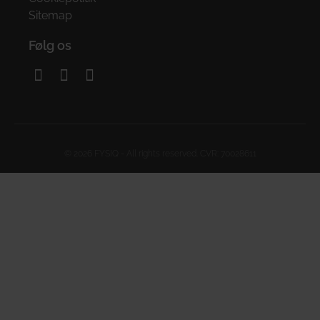
Sitemap
Følg os
© 2026 FYSIQ - All rights reserved. CVR: 70028611