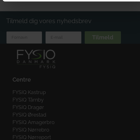
Tilmeld dig vores nyhedsbrev
Tilmeld
Centre
FYSIQ Kastrup
FYSIQ Tårnby
FYSIQ Dragør
FYSIQ Ørestad
FYSIQ Amagerbro
FYSIQ Nørrebro
FYSIQ Nørreport