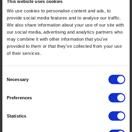
This website uses cookies
We use cookies to personalise content and ads, to
provide social media features and to analyse our traffic.
We also share information about your use of our site with
our social media, advertising and analytics partners who
Lorem ipsum dolor sit amet, consectetur adipiscing
may combine it with other information that you’ve
elit, sed do eiusmod tempor incididunt ut labore et
provided to them or that they’ve collected from your use
dolore magna aliqua. Ut enim ad minim veniam.
of their services.
Klient Navn
Consent
Necessary
Selection
Preferences
Lorem ipsum dolor sit amet, consectetur adipiscing
elit, sed do eiusmod tempor incididunt ut labore et
Statistics
dolore magna aliqua. Ut enim ad minim veniam.