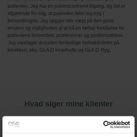
patienten. Jeg har en patientcentreret tilgang, og det er
afgørende for mig, at patienten føler sig tryg i
behandlingen. Jeg lægger stor vægt på den gode
relation og vigtigheden af at nå en fælles forståelse for
patientens livsverden, præferencer og problematikker.
Jeg varetager desuden forskellige holdaktiviteter på
klinikken, eks. GLA:D knæ/hofte og GLA:D Ryg.
Hvad siger mine klienter