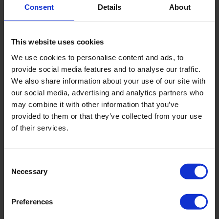
Consent
Details
About
"Top professionel behandler jeg går hos og
virkelig en følelse af, at der bliver gået til bunds i
problemerne. Super dejligt at der bliver taget tid til
This website uses cookies
at behandle ud fra det niveau man er på og ikke gå
We use cookies to personalise content and ads, to
for hurtigt frem."
provide social media features and to analyse our traffic.
We also share information about your use of our site with
BO
our social media, advertising and analytics partners who
may combine it with other information that you’ve
provided to them or that they’ve collected from your use
of their services.
"Dygtige, kompetente medarbejdere. Man føler sig
Consent
tryg og får altid en god dialog. Kyndig vejledning
Necessary
Selection
og bliver fulgt nøje gennem hele forløbet."
JEANETTE
Preferences