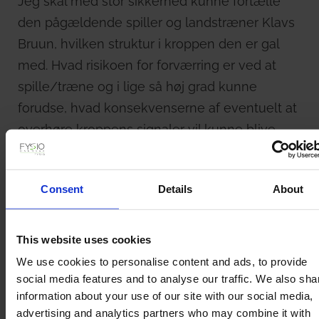
Jeg skal med stor sikkerhed kunne fortælle
den pågældende spiller og landstræner Klavs
Bruun, hvilken struktur i kroppen den er gal
med. Hvad risikoen for forværring er ved at
spille/træne og i lige så høj grad kunne
forudse, hvad konsekvenserne af eventuelt at
overhøre kroppens signaler vil kunne blive.
Med min anbefaling vil spilleren i samråd med
landstræner Klavs Bruun, kunne tage deres
Consent
Details
About
beslutning om villigheden til at løbe risikoen
og tage den eventuelle konsekvens
This website uses cookies
efterfølgende.
We use cookies to personalise content and ads, to provide
Nogle gang vil jeg vurdere risikoen for
social media features and to analyse our traffic. We also sha
information about your use of our site with our social media,
forværring til at være stor, men hvis
advertising and analytics partners who may combine it with