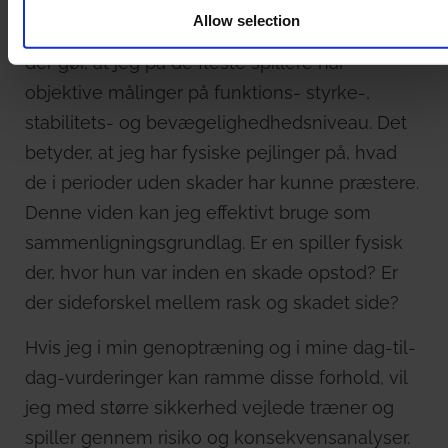
Herudover har jeg med landsholdspigerne haft
Allow selection
dem igennem en lang række screeningstest,
der gør, at jeg på de fleste spillere har
objektive målinger på funktions- styrke-,
stabilitets- og bevægelighedhedsniveau. Det
betyder, at jeg har fysiske pejlinger på, hvad
de i perioder uden skader har kunne præstere.
Denne viden kan jeg effektivt bruge som
sammenligningsgrundlag. Er en spiller fysisk
der, hvor hun var inden en skade opstod? Er
der sideforskel mellem rask og skadet side?
Hvis jeg i min genoptræning og i mine dag-til-
dag-vurderinger kan ramme disse forhold, vil
jeg med større sikkerhed vejlede træner og
spiller gennem risiko og konsekvensanalyser.