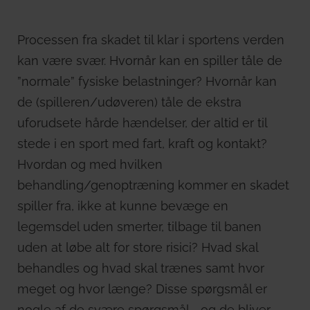
Processen fra skadet til klar i sportens verden
kan være svær. Hvornår kan en spiller tåle de
”normale” fysiske belastninger? Hvornår kan
de (spilleren/udøveren) tåle de ekstra
uforudsete hårde hændelser, der altid er til
stede i en sport med fart, kraft og kontakt?
Hvordan og med hvilken
behandling/genoptræning kommer en skadet
spiller fra, ikke at kunne bevæge en
legemsdel uden smerter, tilbage til banen
uden at løbe alt for store risici? Hvad skal
behandles og hvad skal trænes samt hvor
meget og hvor længe? Disse spørgsmål er
nogle af de svære spørgsmål. …og de bliver